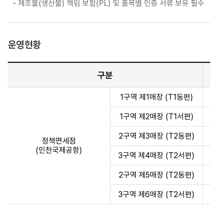
제조물(생산물) 책임 보험(PL) 및 품목별 인증 서류 보유 필수
운영현황
구분
1구역 제1매장 (T1동편)
2
1구역 제2매장 (T1서편)
2
2구역 제3매장 (T2동편)
20
정책면세점
(인천국제공항)
3구역 제4매장 (T2서편)
20
2구역 제5매장 (T2동편)
20
3구역 제6매장 (T2서편)
20