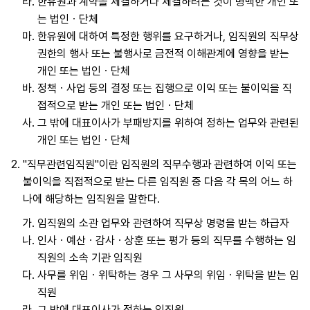
라.
한유원과 계약을 체결하거나 체결하려는 것이 명백한 개인 또
는 법인ㆍ단체
마.
한유원에 대하여 특정한 행위를 요구하거나, 임직원의 직무상
권한의 행사 또는 불행사로 금전적 이해관계에 영향을 받는
개인 또는 법인ㆍ단체
바.
정책ㆍ사업 등의 결정 또는 집행으로 이익 또는 불이익을 직
접적으로 받는 개인 또는 법인ㆍ단체
사.
그 밖에 대표이사가 부패방지를 위하여 정하는 업무와 관련된
개인 또는 법인ㆍ단체
2.
"직무관련임직원"이란 임직원의 직무수행과 관련하여 이익 또는
불이익을 직접적으로 받는 다른 임직원 중 다음 각 목의 어느 하
나에 해당하는 임직원을 말한다.
가.
임직원의 소관 업무와 관련하여 직무상 명령을 받는 하급자
나.
인사ㆍ예산ㆍ감사ㆍ상훈 또는 평가 등의 직무를 수행하는 임
직원의 소속 기관 임직원
다.
사무를 위임ㆍ위탁하는 경우 그 사무의 위임ㆍ위탁을 받는 임
직원
라.
그 밖에 대표이사가 정하는 임직원