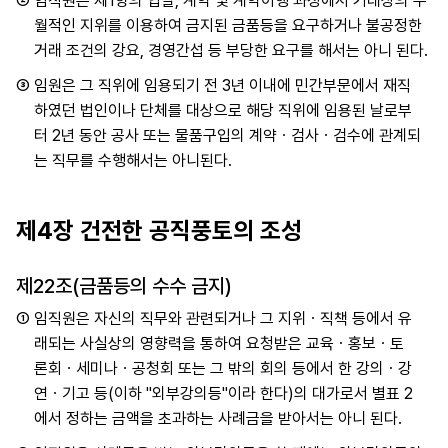
②
임직원은 제1항의 입찰, 계약 및 계약이행 과정에서 거래상의 우
월적인 지위를 이용하여 금지된 금품등을 요구하거나 불공정한
거래 조건의 강요, 경영간섭 등 부당한 요구를 해서는 아니 된다.
③
임원은 그 직위에 임용되기 전 3년 이내에 민간부문에서 재직
하였던 법인이나 단체를 대상으로 해당 직위에 임용된 날로부
터 2년 동안 공사 또는 물품구입의 계약ㆍ검사ㆍ검수에 관계되
는 직무를 수행해서는 아니된다.
제4장 건전한 공직풍토의 조성
제22조(금품등의 수수 금지)
①
임직원은 자신의 직무와 관련되거나 그 지위ㆍ직책 등에서 유
래되는 사실상의 영향력을 통하여 요청받은 교육ㆍ홍보ㆍ토
론회ㆍ세미나ㆍ공청회 또는 그 밖의 회의 등에서 한 강의ㆍ강
연ㆍ기고 등(이하 "외부강의등"이라 한다)의 대가로서 별표 2
에서 정하는 금액을 초과하는 사례금을 받아서는 아니 된다.