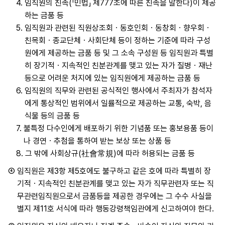
4.
임직원의 친족(「민법」 제777조에 따른 친족을 말한다)이 제공
하는 금품 등
5.
임직원과 관련된 직원상조회ㆍ동호인회ㆍ동창회ㆍ향우회ㆍ
친목회ㆍ종교단체ㆍ사회단체 등이 정하는 기준에 따라 구성
원에게 제공하는 금품 등 및 그 소속 구성원 등 임직원과 특별
히 장기적ㆍ지속적인 친분관계를 맺고 있는 자가 질병ㆍ재난
등으로 어려운 처지에 있는 임직원에게 제공하는 금품 등
6.
임직원의 직무와 관련된 공식적인 행사에서 주최자가 참석자
에게 통상적인 범위에서 일률적으로 제공하는 교통, 숙박, 음
식물 등의 금품 등
7.
불특정 다수인에게 배포하기 위한 기념품 또는 홍보용품 등이
나 경연ㆍ추첨을 통하여 받는 보상 또는 상품 등
8.
그 밖에 사회상규(社會常規)에 따라 허용되는 금품 등
④
임직원은 제3항 제5호에도 불구하고 같은 호에 따라 특별히 장
기적ㆍ지속적인 친분관계를 맺고 있는 자가 직무관련자 또는 직
무관련임직원으로서 금품등을 제공한 경우에는 그 수수 사실을
별지 제11호 서식에 따라 행동강령책임관에게 신고하여야 한다.