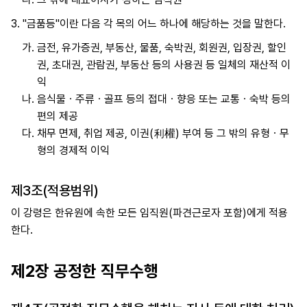
3.
"금품등"이란 다음 각 목의 어느 하나에 해당하는 것을 말한다.
가.
금전, 유가증권, 부동산, 물품, 숙박권, 회원권, 입장권, 할인
권, 초대권, 관람권, 부동산 등의 사용권 등 일체의 재산적 이
익
나.
음식물ㆍ주류ㆍ골프 등의 접대ㆍ향응 또는 교통ㆍ숙박 등의
편의 제공
다.
채무 면제, 취업 제공, 이권(利權) 부여 등 그 밖의 유형ㆍ무
형의 경제적 이익
제3조(적용범위)
이 강령은 한유원에 속한 모든 임직원(파견근로자 포함)에게 적용
한다.
제2장 공정한 직무수행