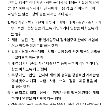
권한을 행사하거나 지위ㆍ직책 등에서 유래되는 사실상 영향력
을 행사하여 공직자가 아닌 자에게 다음 각 호의 어느 하나에
해당하는 알선ㆍ청탁 등을 해서는 아니 된다.
1.
특정 개인ㆍ법인ㆍ단체에 투자ㆍ예치ㆍ대여ㆍ출연ㆍ출자ㆍ기
부ㆍ후원ㆍ협찬 등을 하도록 개입하거나 영향을 미치도록 하
는 행위
2.
채용ㆍ승진ㆍ전보 등 인사업무나 징계업무에 관하여 개입하
거나 영향을 미치도록 하는 행위
3.
입찰ㆍ경매ㆍ연구개발ㆍ시험ㆍ특허 등에 관한 업무상 비밀을
누설하도록 하는 행위
4.
계약 당사자 선정, 계약 체결 여부 등에 관하여 개입하거나 영
향을 미치도록 하는 행위
5.
특정 개인ㆍ법인ㆍ단체에 재화 및 용역을 정상적인 거래관행
에서 벗어나 매각ㆍ교환ㆍ사용ㆍ수익ㆍ점유ㆍ제공 등을 하도
록 하는 행위
6.
각급 학교의 입학ㆍ성적ㆍ수행평가 등의 업무에 관하여 개입
하거나 영향을 미치도록 하는 행위
7.
각종 수상, 포상, 우수기관 또는 우수자 선정, 장학생 선발 등에